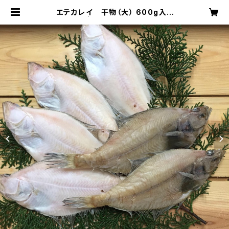
エテカレイ 干物（大） 600g入り
（送料別） | 柴山港のすぐそばの魚屋
さん ㋙山本商店