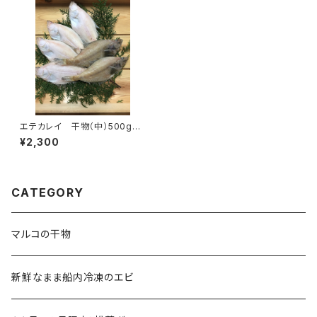
エテカレイ 干物（中）500g入
り（送料別）
¥2,300
CATEGORY
マルコの干物
新鮮なまま船内冷凍のエビ