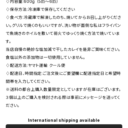
♢内容量:600g （5匹〜6匹）
♢保存方法:冷凍庫で保存してください
♢食べ方:冷蔵庫で解凍したのち、焼いてからお召し上がりくださ
い。グリルで焼くのもいいですが、洗い物が面倒な私はフライパン
で魚焼きのホイルを敷いて弱火でゆっくり焼く方法で焼いていま
す。
当店自慢の絶妙な塩加減で干したカレイを是非ご賞味ください。
食塩以外の添加物は一切使用していません。
♢配送方法:ヤマト運輸 クール便
♢配達日、時間指定:ご注文後にご要望欄に配達指定日と希望時
間帯を入力してください。
※送料の都合上購入数量限定としていますが在庫はございます。
３個以上のご購入を検討される際は事前にメッセージを送ってく
ださい。
International shipping available