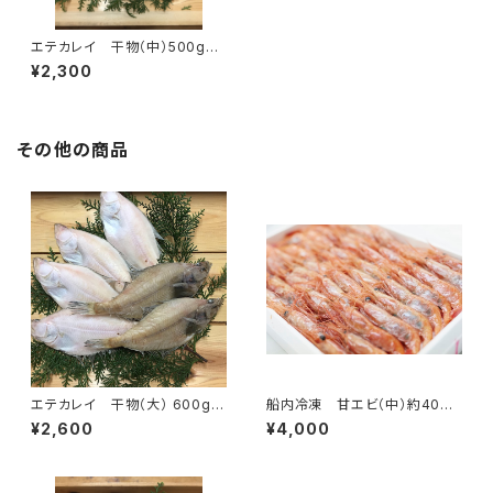
エテカレイ 干物（中）500g入
り（送料別）
¥2,300
その他の商品
エテカレイ 干物（大） 600g入
船内冷凍 甘エビ（中）約40
り （送料別）
匹 送料別
¥2,600
¥4,000