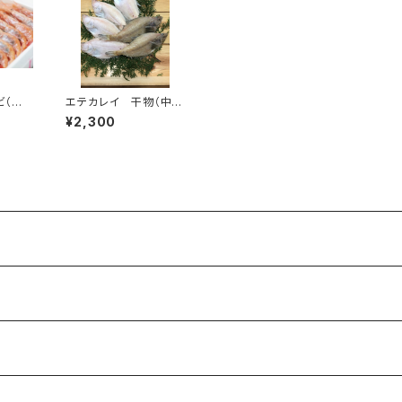
（中）
エテカレイ 干物（中）5
00g入り（送料別）
¥2,300