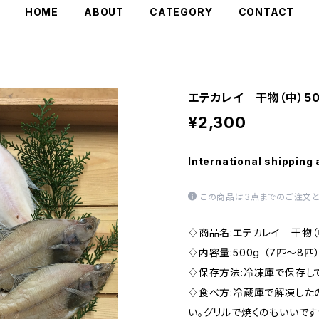
HOME
ABOUT
CATEGORY
CONTACT
エテカレイ 干物（中）50
¥2,300
International shipping 
この商品は3点までのご注文と
♢商品名:エテカレイ 干物（
♢内容量:500g （7匹〜8匹
♢保存方法:冷凍庫で保存し
♢食べ方:冷蔵庫で解凍した
い。グリルで焼くのもいいで