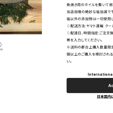
魚焼き用のホイルを敷いて弱
当店自慢の絶妙な塩加減で干
塩以外の添加物は一切使用し
♢配送方法:ヤマト運輸 クー
♢配達日、時間指定:ご注文
帯を入力してください。
※送料の都合上購入数量限定
個以上のご購入を検討される
い。
Internationa
Ad
日本国内