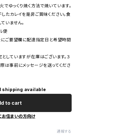
火でゆっくり焼く方法で焼いています。
したカレイを是非ご賞味ください。食
ていません。
ル便
後にご要望欄に配達指定日と希望時間
としていますが在庫はございます。３
際は事前にメッセージを送ってくださ
l shipping available
d to cart
にお住まいの方向け
通報する