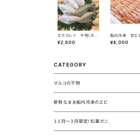
エテカレイ 干物（大）
船内冷凍 甘エビ
600g入り （送料別）
約40匹 送料別
¥2,600
¥4,000
CATEGORY
マルコの干物
新鮮なまま船内冷凍のエビ
１１月～３月限定！松葉ガニ